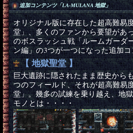
追加コンテンツ「LA-MULANA 地獄」
オリジナル版に存在した超高難易
堂」、多くのファンから要望があ
のボスラッシュ戦「ルームガーダ
ン編」の3つが一つになった追加コ
【 地獄聖堂 】
巨大遺跡に隠されたまま歴史から
つのフィールド、それが超高難易
堂」。幾多の試練を乗り越え、地
モノとは・・・・