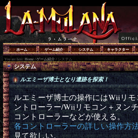
ホーム
ゲーム紹介
システム
キャラクター
You are here:
Home
/
ゲーム紹介
/
システム
システム
ルエミーザ博士となり遺跡を探索！
ルエミーザ博士の操作にはWiiリモ
ントローラー/Wiiリモコン＋ヌン
コントローラーなどが使える。
各コントローラーの詳しい操作方
見て欲しい。